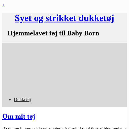
↓
Syet og strikket dukketøj
Hjemmelavet tøj til Baby Born
Dukketøj
Om mit tøj
På denne hjemmeside præsenterer jeg min kollektion af hjemmelavet