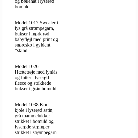
og bøllehat i lyserød
bomuld.
Model 1017 Sweater i
lys grå strømpegarn,
bukser i mørk rød
babyfløjl med print og
snøresko i gyldent
“skind”
Model 1026
Hættetrøje med lynlås
og futter i lyserød
fleece og strikkede
bukser i grøn bomuld
Model 1038 Kort
kjole i lyserød satin,
grå mammelukker
strikket i bomuld og
lyserøde strømper
strikket i strømpegarn