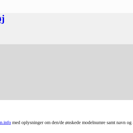
øj
.info
med oplysninger om den/de ønskede modelnumre samt navn og ad